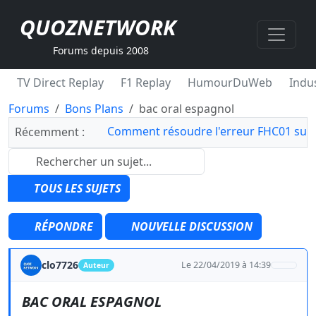
QUOZNETWORK
Forums depuis 2008
TV Direct Replay
F1 Replay
HumourDuWeb
Indus
Forums
Bons Plans
bac oral espagnol
Comment résoudre l'erreur FHC01 sur 
Récemment :
TOUS LES SUJETS
RÉPONDRE
NOUVELLE DISCUSSION
clo7726
Le 22/04/2019 à 14:39
Auteur
BAC ORAL ESPAGNOL