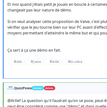
Et moi quand j'étais petit je jouais en boucle à certain
changeait pas leur nature de démo.
Si on veut analyser cette proposition de Valve, c'est plu
vérifier que le jeu tourne bien sur leur PC avant d'effec
moyens permettant d'atteindre le même but et qui pourr
Ça sert à ça une démo en fait.
0
0
0
0
Utile
J'aime
Drôle
En colère
QuozPowa
Auteur
Admin
@Artlef La question qu'il faudrait qu'on se pose, peut-êt
peut être considéré comme une "démo" et dans quelle l