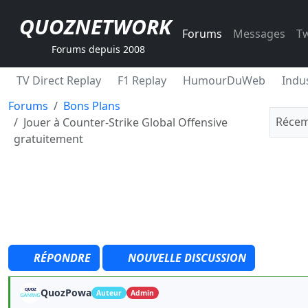
QUOZNETWORK
Forums
Messages
Tw
Forums depuis 2008
TV Direct Replay
F1 Replay
HumourDuWeb
Indus
Forums
Bons Plans
Récem
Jouer à Counter-Strike Global Offensive
gratuitement
RÉPONDRE
NOUVELLE DISCUSSION
QuozPowa
Auteur
Admin