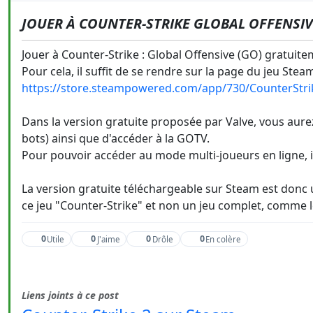
JOUER À COUNTER-STRIKE GLOBAL OFFENSI
Jouer à Counter-Strike : Global Offensive (GO) gratuite
Pour cela, il suffit de se rendre sur la page du jeu Steam
https://store.steampowered.com/app/730/CounterStri
Dans la version gratuite proposée par Valve, vous aurez
bots) ainsi que d'accéder à la GOTV.
Pour pouvoir accéder au mode multi-joueurs en ligne, 
La version gratuite téléchargeable sur Steam est donc u
ce jeu "Counter-Strike" et non un jeu complet, comme 
0
0
0
0
Utile
J'aime
Drôle
En colère
Liens joints à ce post