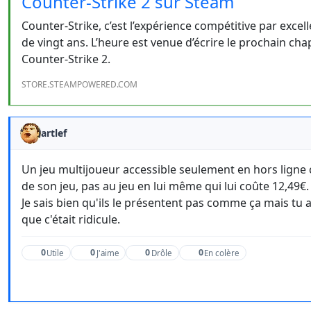
Counter-Strike 2 sur Steam
Counter-Strike, c’est l’expérience compétitive par exce
de vingt ans. L’heure est venue d’écrire le prochain chap
Counter-Strike 2.
STORE.STEAMPOWERED.COM
artlef
Un jeu multijoueur accessible seulement en hors ligne
de son jeu, pas au jeu en lui même qui lui coûte 12,49€.
Je sais bien qu'ils le présentent pas comme ça mais tu
que c'était ridicule.
0
0
0
0
Utile
J'aime
Drôle
En colère