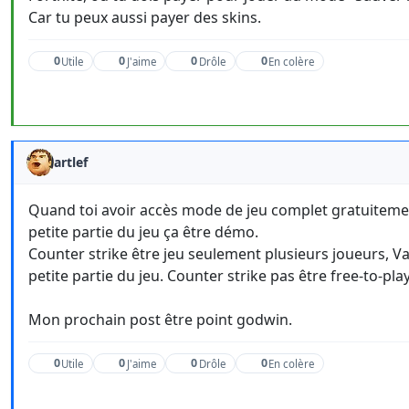
Car tu peux aussi payer des skins.
0
0
0
0
Utile
J'aime
Drôle
En colère
artlef
Quand toi avoir accès mode de jeu complet gratuitement
petite partie du jeu ça être démo.
Counter strike être jeu seulement plusieurs joueurs, V
petite partie du jeu. Counter strike pas être free-to-pl
Mon prochain post être point godwin.
0
0
0
0
Utile
J'aime
Drôle
En colère