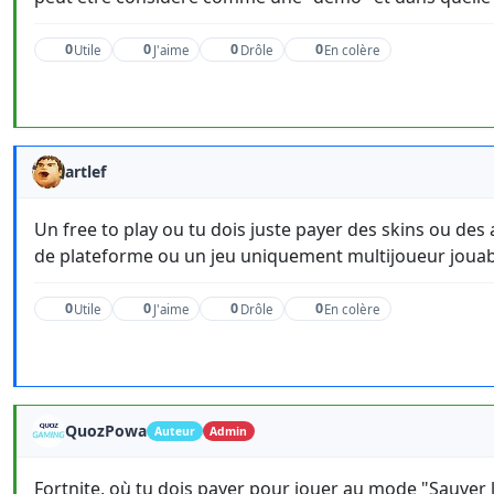
0
0
0
0
Utile
J'aime
Drôle
En colère
artlef
Un free to play ou tu dois juste payer des skins ou des 
de plateforme ou un jeu uniquement multijoueur jouab
0
0
0
0
Utile
J'aime
Drôle
En colère
QuozPowa
Auteur
Admin
Fortnite, où tu dois payer pour jouer au mode "Sauver 