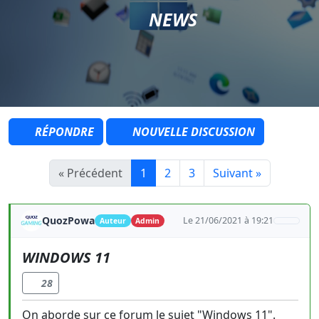
NEWS
RÉPONDRE
NOUVELLE DISCUSSION
« Précédent
1
2
3
Suivant »
QuozPowa
Le 21/06/2021 à 19:21
Auteur
Admin
WINDOWS 11
28
On aborde sur ce forum le sujet "Windows 11".