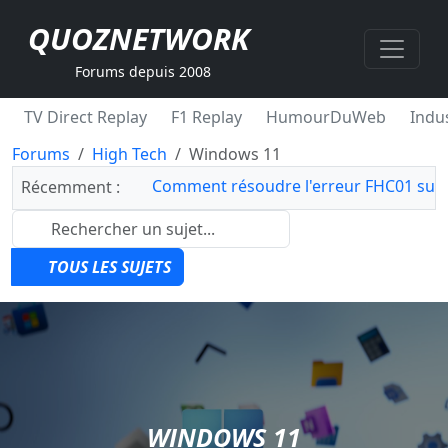
QUOZNETWORK
Forums depuis 2008
TV Direct Replay
F1 Replay
HumourDuWeb
Indus
Forums
High Tech
Windows 11
Comment résoudre l'erreur FHC01 sur 
Récemment :
TOUS LES SUJETS
WINDOWS 11