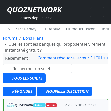
QUOZNETWORK
Forums depuis 2008
TV Direct Replay
F1 Replay
HumourDuWeb
Indus
Forums
Bons Plans
Quelles sont les banques qui proposent le virement
instantané gratuit ?
Comment résoudre l'erreur FHC01 sur 
Récemment :
TOUS LES SUJETS
RÉPONDRE
NOUVELLE DISCUSSION
QuozPowa
Le 20/02/2019 à 21:08
Auteur
Admin