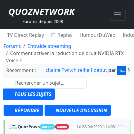
QUOZNETWORK
Forums depuis 2008
TV Direct Replay
F1 Replay
HumourDuWeb
Indus
Forums
Entraide streaming
Comment activer la réduction de bruit NVIDIA RTX
Voice ?
chaine Twitch reihalf début
par
fo
Récemment :
TOUS LES SUJETS
RÉPONDRE
NOUVELLE DISCUSSION
QuozPowa
Le 22/04/2020 à 14:03
Auteur
Admin