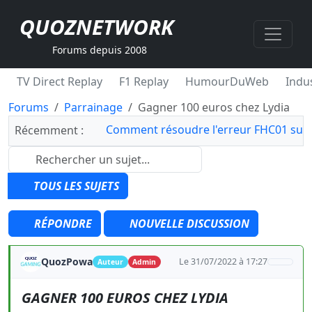
QUOZNETWORK
Forums depuis 2008
TV Direct Replay
F1 Replay
HumourDuWeb
Indus
Forums
Parrainage
Gagner 100 euros chez Lydia
Comment résoudre l'erreur FHC01 sur 
Récemment :
TOUS LES SUJETS
RÉPONDRE
NOUVELLE DISCUSSION
QuozPowa
Le 31/07/2022 à 17:27
Auteur
Admin
GAGNER 100 EUROS CHEZ LYDIA