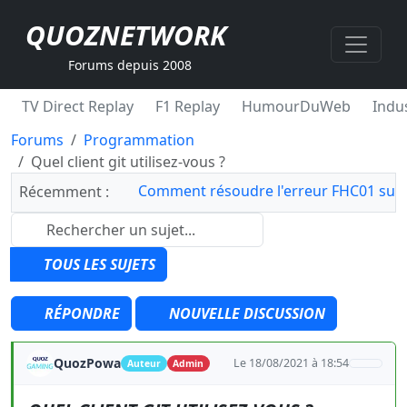
QUOZNETWORK
Forums depuis 2008
TV Direct Replay
F1 Replay
HumourDuWeb
Indus
Forums
Programmation
Quel client git utilisez-vous ?
Comment résoudre l'erreur FHC01 sur 
Récemment :
TOUS LES SUJETS
RÉPONDRE
NOUVELLE DISCUSSION
QuozPowa
Le 18/08/2021 à 18:54
Auteur
Admin