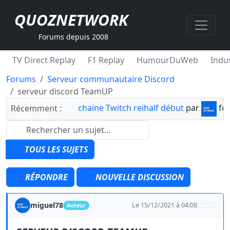
QUOZNETWORK
Forums depuis 2008
TV Direct Replay
F1 Replay
HumourDuWeb
Indus
Forums
Serveur communautaire Discord
serveur discord TeamUP
chaine Twitch reihalf début
par
fo
Récemment :
TOUS LES SUJETS
RÉPONDRE
NOUVELLE DISCUSSION
miguel78
Le 15/12/2021 à 04:08
Auteur