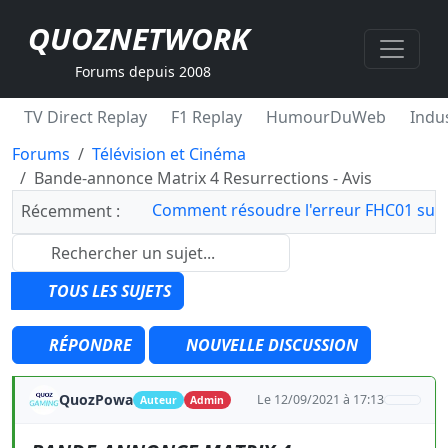
QUOZNETWORK
Forums depuis 2008
TV Direct Replay
F1 Replay
HumourDuWeb
Indus
Forums
Télévision et Cinéma
Bande-annonce Matrix 4 Resurrections - Avis
Comment résoudre l'erreur FHC01 sur 
Récemment :
TOUS LES SUJETS
RÉPONDRE
NOUVELLE DISCUSSION
QuozPowa
Le 12/09/2021 à 17:13
Auteur
Admin