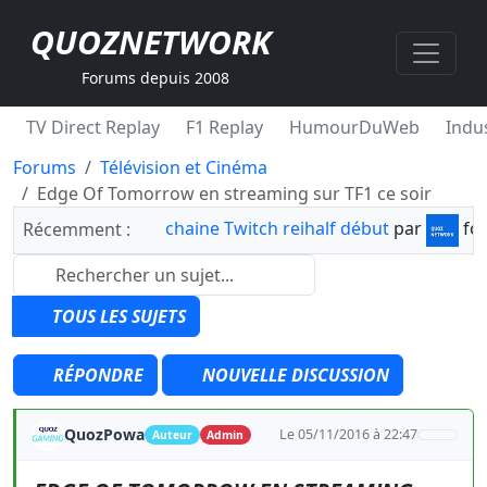
QUOZNETWORK
Forums depuis 2008
TV Direct Replay
F1 Replay
HumourDuWeb
Indus
Forums
Télévision et Cinéma
Edge Of Tomorrow en streaming sur TF1 ce soir
chaine Twitch reihalf début
par
fo
Récemment :
TOUS LES SUJETS
RÉPONDRE
NOUVELLE DISCUSSION
QuozPowa
Le 05/11/2016 à 22:47
Auteur
Admin