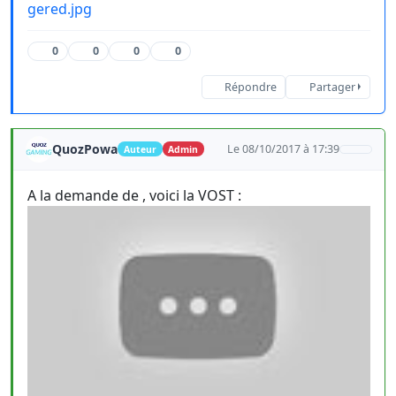
gered.jpg
0
0
0
0
Répondre
Partager
QuozPowa
Le 08/10/2017 à 17:39
Auteur
Admin
A la demande de , voici la VOST :