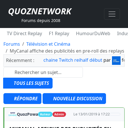
QUOZNETWORK
Forums depuis 2008
TV Direct Replay
F1 Replay
HumourDuWeb
Indus
Forums
Télévision et Cinéma
MyCanal affiche des publicités en pre-roll des replays
chaine Twitch reihalf début
par
fo
Récemment :
TOUS LES SUJETS
RÉPONDRE
NOUVELLE DISCUSSION
QuozPowa
Le 13/01/2019 à 17:22
Auteur
Admin