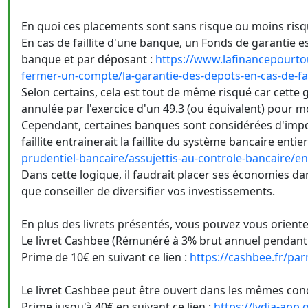
En quoi ces placements sont sans risque ou moins ris
En cas de faillite d'une banque, un Fonds de garantie es
banque et par déposant :
https://www.lafinancepourto
fermer-un-compte/la-garantie-des-depots-en-cas-de-fail
Selon certains, cela est tout de même risqué car cette 
annulée par l'exercice d'un 49.3 (ou équivalent) pour m
Cependant, certaines banques sont considérées d'impor
faillite entrainerait la faillite du système bancaire entier
prudentiel-bancaire/assujettis-au-controle-bancaire/e
Dans cette logique, il faudrait placer ses économies 
que conseiller de diversifier vos investissements.
En plus des livrets présentés, vous pouvez vous oriente
Le livret Cashbee (Rémunéré à 3% brut annuel pendant 4
Prime de 10€ en suivant ce lien :
https://cashbee.fr/pa
Le livret Cashbee peut être ouvert dans les mêmes cond
Prime jusqu'à 40€ en suivant ce lien :
https://lydia-ap