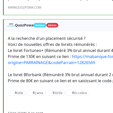
WWW.QUOZPOWA.COM
QuozPowa
Auteur
Admin
A la recherche d'un placement sécurisé ?
Voici de nouvelles offres de livrets rémunérés :
Le livret Fortuneo+ (Rémunéré 3% brut annuel durant 4 
Prime de 130€ en suivant ce lien :
https://mabanque.for
origine=PARRAINAGE&codeParrain=12826569
Le livret Bforbank (Rémunéré 3% brut annuel durant 2 m
Prime de 80€ en suivant ce lien et en saisissant le cod
0
0
0
0
Utile
J'aime
Drôle
En colère