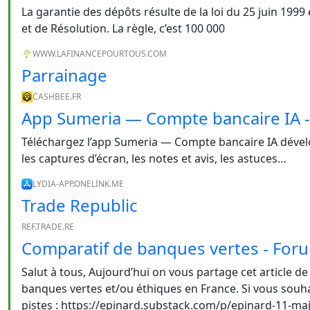
La garantie des dépôts résulte de la loi du 25 juin 199
et de Résolution. La règle, c’est 100 000
WWW.LAFINANCEPOURTOUS.COM
Parrainage
CASHBEE.FR
App Sumeria — Compte bancaire IA -
Téléchargez l’app Sumeria — Compte bancaire IA dévelo
les captures d’écran, les notes et avis, les astuces…
LYDIA-APP.ONELINK.ME
Trade Republic
REF.TRADE.RE
Comparatif de banques vertes - Fo
Salut à tous, Aujourd’hui on vous partage cet article d
banques vertes et/ou éthiques en France. Si vous souha
pistes : https://epinard.substack.com/p/epinard-11-