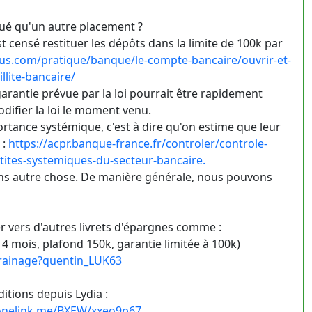
qué qu'un autre placement ?
t censé restituer les dépôts dans la limite de 100k par
us.com/pratique/banque/le-compte-bancaire/ouvrir-et-
lite-bancaire/
garantie prévue par la loi pourrait être rapidement
odifier la loi le moment venu.
tance systémique, c'est à dire qu'on estime que leur
 :
https://acpr.banque-france.fr/controler/controle-
ntites-systemiques-du-secteur-bancaire.
dans autre chose. De manière générale, nous pouvons
r vers d'autres livrets d'épargnes comme :
 mois, plafond 150k, garantie limitée à 100k)
rrainage?quentin_LUK63
itions depuis Lydia :
p.onelink.me/BXEW/xxeo9p67