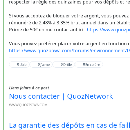
respecter la règle des quinzaines pour vos dépôts et ret
Si vous acceptez de bloquer votre argent, vous pouvez
rémunéré de 2,48% à 3.35% brut annuel dans un établi
Prime de 50€ en me contactant ici :
https://www.quozp
Vous pouvez préférer placer votre argent en fonction d
https://www.quozpowa.com/forums/environnement/t/
0
0
0
0
Utile
J'aime
Drôle
En colère
Liens joints à ce post
Nous contacter | QuozNetwork
WWW.QUOZPOWA.COM
La garantie des dépôts en cas de fail