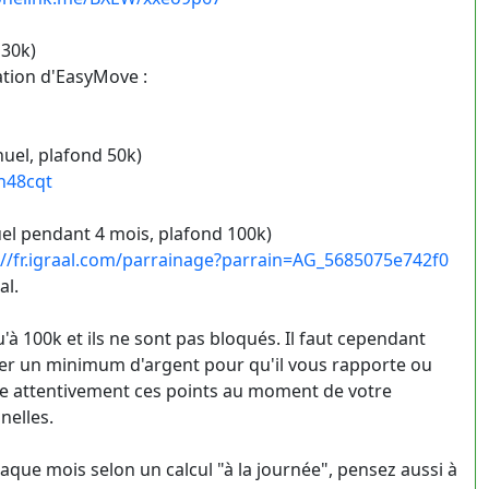
 30k)
ation d'EasyMove :
uel, plafond 50k)
5n48cqt
el pendant 4 mois, plafond 100k)
://fr.igraal.com/parrainage?parrain=AG_5685075e742f0
al.
'à 100k et ils ne sont pas bloqués. Il faut cependant
er un minimum d'argent pour qu'il vous rapporte ou
ire attentivement ces points au moment de votre
nelles.
haque mois selon un calcul "à la journée", pensez aussi à