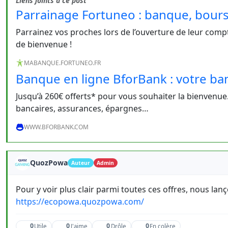
Liens joints à ce post
Parrainage Fortuneo : banque, bours
Parrainez vos proches lors de l’ouverture de leur compt
de bienvenue !
MABANQUE.FORTUNEO.FR
Banque en ligne BforBank : votre ba
Jusqu’à 260€ offerts* pour vous souhaiter la bienvenue
bancaires, assurances, épargnes…
WWW.BFORBANK.COM
QuozPowa
Auteur
Admin
Pour y voir plus clair parmi toutes ces offres, nous lanç
https://ecopowa.quozpowa.com/
0
0
0
0
Utile
J'aime
Drôle
En colère