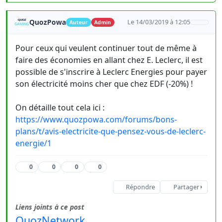
QuozPowa
Le 14/03/2019 à 12:05
Auteur
Admin
Pour ceux qui veulent continuer tout de même à
faire des économies en allant chez E. Leclerc, il est
possible de s'inscrire à Leclerc Energies pour payer
son électricité moins cher que chez EDF (-20%) !
On détaille tout cela ici :
https://www.quozpowa.com/forums/bons-
plans/t/avis-electricite-que-pensez-vous-de-leclerc-
energie/1
0
0
0
0
Répondre
Partager
Liens joints à ce post
QuozNetwork