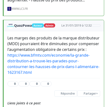
WWW.LCI.FR
QuozPowa
Le 31/01/2019 à 12:32
Auteur
Admin
Les marges des produits de la marque distributeur
(MDD) pourraient être diminuées pour compenser
l'augmentation obligatoire de certains prix :
https://www.bfmtv.com/economie/la-grande-
distribution-a-trouve-les-parades-pour-
contourner-les-hausses-de-prix-dans-l-alimentaire-
1623167.html
0
0
0
0
Répondre
Partager
Liens joints à ce post