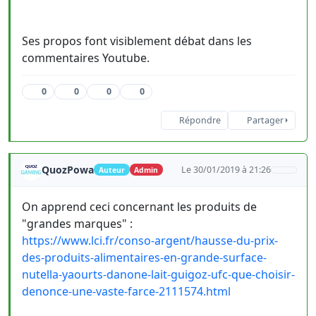
Ses propos font visiblement débat dans les
commentaires Youtube.
0
0
0
0
Répondre
Partager
QuozPowa
Le 30/01/2019 à 21:26
Auteur
Admin
On apprend ceci concernant les produits de
"grandes marques" :
https://www.lci.fr/conso-argent/hausse-du-prix-
des-produits-alimentaires-en-grande-surface-
nutella-yaourts-danone-lait-guigoz-ufc-que-choisir-
denonce-une-vaste-farce-2111574.html