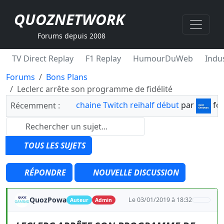
QUOZNETWORK
Forums depuis 2008
TV Direct Replay
F1 Replay
HumourDuWeb
Indus
Forums
Bons Plans
Leclerc arrête son programme de fidélité
chaine Twitch reihalf début
par
fo
Récemment :
TOUS LES SUJETS
RÉPONDRE
NOUVELLE DISCUSSION
QuozPowa
Le 03/01/2019 à 18:32
Auteur
Admin