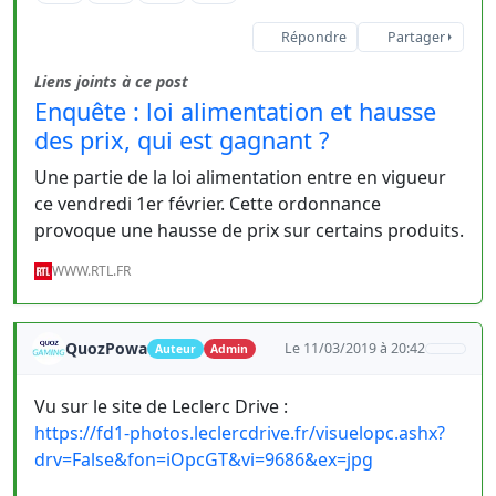
Répondre
Partager
Liens joints à ce post
Enquête : loi alimentation et hausse
des prix, qui est gagnant ?
Une partie de la loi alimentation entre en vigueur
ce vendredi 1er février. Cette ordonnance
provoque une hausse de prix sur certains produits.
WWW.RTL.FR
QuozPowa
Le 11/03/2019 à 20:42
Auteur
Admin
Vu sur le site de Leclerc Drive :
https://fd1-photos.leclercdrive.fr/visuelopc.ashx?
drv=False&fon=iOpcGT&vi=9686&ex=jpg