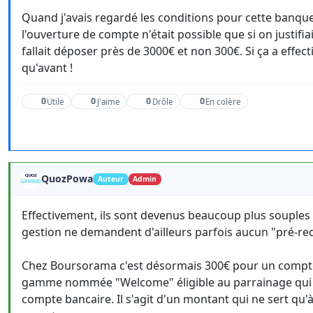
Quand j'avais regardé les conditions pour cette banque 
l'ouverture de compte n'était possible que si on justifi
fallait déposer près de 3000€ et non 300€. Si ça a effec
qu'avant !
0
0
0
0
Utile
J'aime
Drôle
En colère
QuozPowa
Auteur
Admin
Effectivement, ils sont devenus beaucoup plus souples 
gestion ne demandent d'ailleurs parfois aucun "pré-req
Chez Boursorama c'est désormais 300€ pour un compte c
gamme nommée "Welcome" éligible au parrainage qui n
compte bancaire. Il s'agit d'un montant qui ne sert qu'