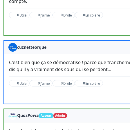
compte.
0
0
0
0
Utile
J'aime
Drôle
En colère
cuznetteorque
C'est bien que ça se démocratise ! parce que francheme
dis qu'il y a vraiment des sous qui se perdent...
0
0
0
0
Utile
J'aime
Drôle
En colère
QuozPowa
Auteur
Admin