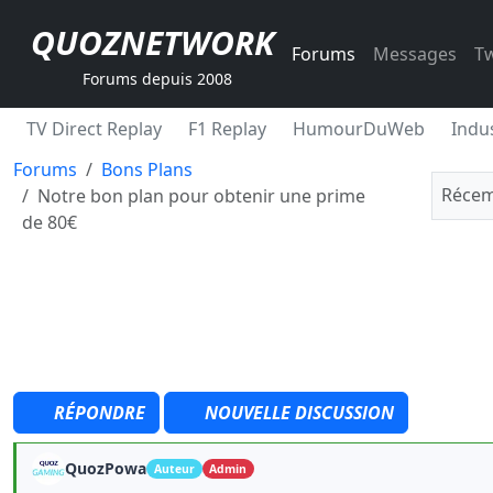
QUOZNETWORK
Forums
Messages
Tw
Forums depuis 2008
TV Direct Replay
F1 Replay
HumourDuWeb
Indus
Forums
Bons Plans
Récem
Notre bon plan pour obtenir une prime
de 80€
RÉPONDRE
NOUVELLE DISCUSSION
QuozPowa
Auteur
Admin