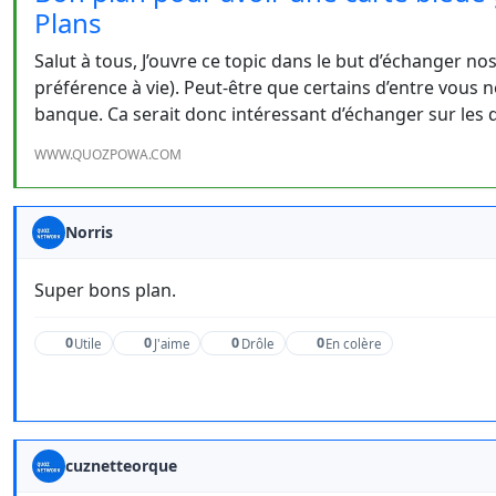
Plans
Salut à tous, J’ouvre ce topic dans le but d’échanger no
préférence à vie). Peut-être que certains d’entre vous 
banque. Ca serait donc intéressant d’échanger sur les
WWW.QUOZPOWA.COM
Norris
Super bons plan.
0
0
0
0
Utile
J'aime
Drôle
En colère
cuznetteorque