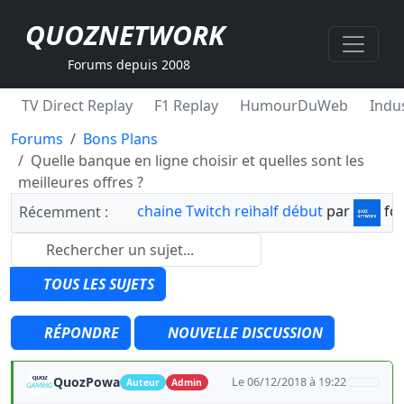
QUOZNETWORK
Forums depuis 2008
TV Direct Replay
F1 Replay
HumourDuWeb
Indus
Forums
Bons Plans
Quelle banque en ligne choisir et quelles sont les
meilleures offres ?
chaine Twitch reihalf début
par
fo
Récemment :
TOUS LES SUJETS
RÉPONDRE
NOUVELLE DISCUSSION
QuozPowa
Le 06/12/2018 à 19:22
Auteur
Admin