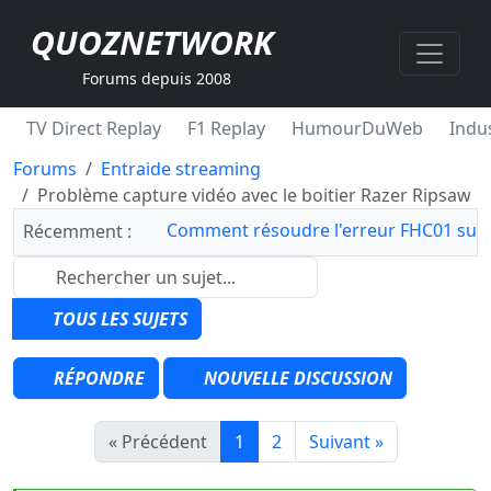
QUOZNETWORK
Forums depuis 2008
TV Direct Replay
F1 Replay
HumourDuWeb
Indus
Forums
Entraide streaming
Problème capture vidéo avec le boitier Razer Ripsaw
Comment résoudre l'erreur FHC01 sur 
Récemment :
TOUS LES SUJETS
RÉPONDRE
NOUVELLE DISCUSSION
« Précédent
1
2
Suivant »