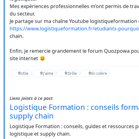
Mes expériences professionnelles m’ont permis de trava
du secteur.
Je partage sur ma chaîne Youtube logistiqueformation d
https://www.logistiqueformation.fr/etudiants-pourquoi
chain.
Enfin, je remercie grandement le forum Quozpowa pou
site internet
0
0
0
0
Utile
J'aime
Drôle
En colère
Liens joints à ce post
Logistique Formation : conseils forma
supply chain
Logistique Formation : conseils, guides et ressources p
logistique et supply chain.