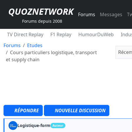
QUOZNETWORK
Forums
Messages
Tw
Forums depuis 2008
TV Direct Replay
F1 Replay
HumourDuWeb
Indus
Forums
Etudes
Récem
Cours particuliers logistique, transport
et supply chain
RÉPONDRE
NOUVELLE DISCUSSION
Logistique-form
Auteur