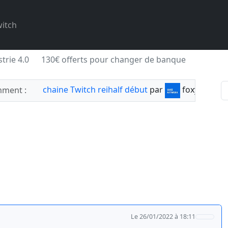
itch
trie 4.0
130€ offerts pour changer de banque
chaine Twitch reihalf début
par
foxylabnyy
ment :
Le 26/01/2022 à 18:11