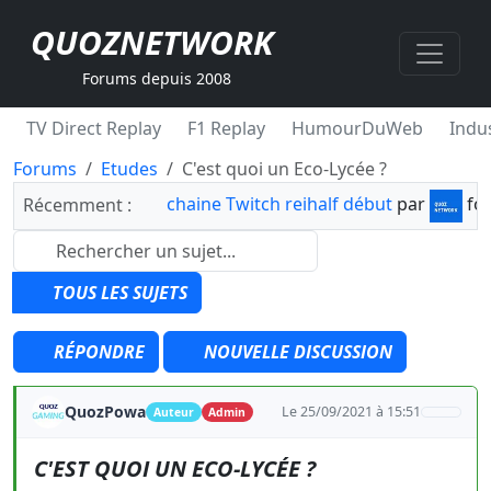
QUOZNETWORK
Forums depuis 2008
TV Direct Replay
F1 Replay
HumourDuWeb
Indus
Forums
Etudes
C'est quoi un Eco-Lycée ?
chaine Twitch reihalf début
par
fo
Récemment :
TOUS LES SUJETS
RÉPONDRE
NOUVELLE DISCUSSION
QuozPowa
Le 25/09/2021 à 15:51
Auteur
Admin
C'EST QUOI UN ECO-LYCÉE ?