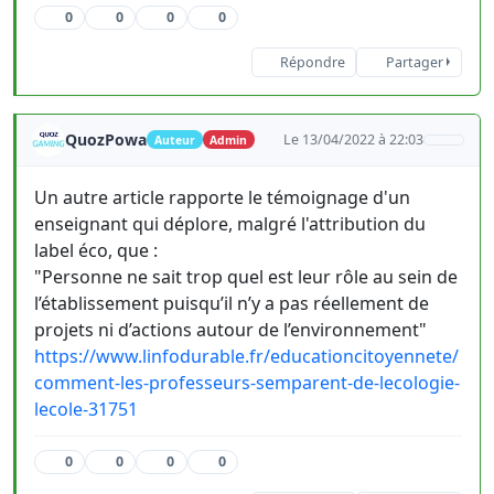
0
0
0
0
Répondre
Partager
QuozPowa
Le 13/04/2022 à 22:03
Auteur
Admin
Un autre article rapporte le témoignage d'un
enseignant qui déplore, malgré l'attribution du
label éco, que :
"Personne ne sait trop quel est leur rôle au sein de
l’établissement puisqu’il n’y a pas réellement de
projets ni d’actions autour de l’environnement"
https://www.linfodurable.fr/educationcitoyennete/
comment-les-professeurs-semparent-de-lecologie-
lecole-31751
0
0
0
0