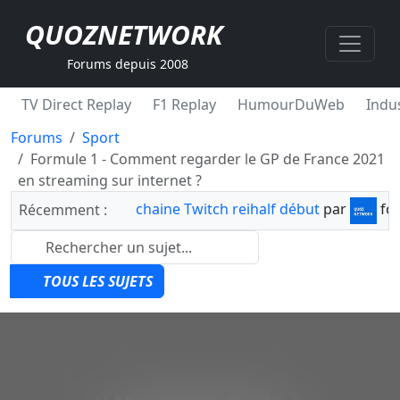
QUOZNETWORK
Forums depuis 2008
TV Direct Replay
F1 Replay
HumourDuWeb
Indus
Forums
Sport
Formule 1 - Comment regarder le GP de France 2021
en streaming sur internet ?
chaine Twitch reihalf début
par
fo
Récemment :
TOUS LES SUJETS