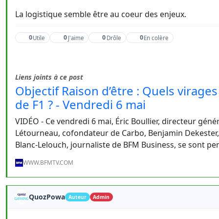
La logistique semble être au coeur des enjeux.
0
0
0
0
Utile
J'aime
Drôle
En colère
Liens joints à ce post
Objectif Raison d’être : Quels virag
de F1 ? - Vendredi 6 mai
VIDÉO - Ce vendredi 6 mai, Éric Boullier, directeur géné
Létourneau, cofondateur de Carbo, Benjamin Dekester, 
Blanc-Lelouch, journaliste de BFM Business, se sont pen
WWW.BFMTV.COM
QuozPowa
Auteur
Admin