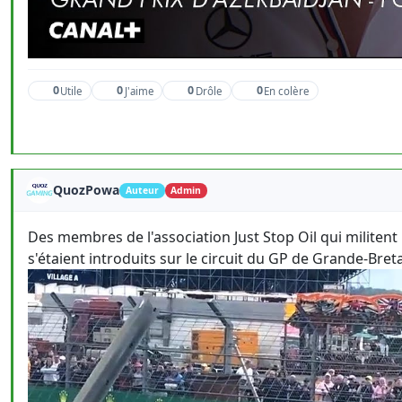
0
0
0
0
Utile
J'aime
Drôle
En colère
QuozPowa
Auteur
Admin
Des membres de l'association Just Stop Oil qui militent
s'étaient introduits sur le circuit du GP de Grande-Bre