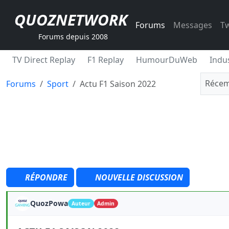
QUOZNETWORK
Forums
Messages
Tw
Forums depuis 2008
TV Direct Replay
F1 Replay
HumourDuWeb
Indus
Récem
Forums
Sport
Actu F1 Saison 2022
RÉPONDRE
NOUVELLE DISCUSSION
QuozPowa
Auteur
Admin