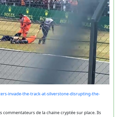
ters-invade-the-track-at-silverstone-disrupting-the-
es commentateurs de la chaine cryptée sur place. Ils