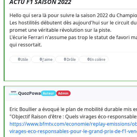
ACTU F1 SAISON 2022
Hello qui sera là pour suivre la saison 2022 du Champ
Les hostilités débutent dès aujourd'hui sur le circuit
promet une véritable révolution sur la piste.
L'écurie Ferrari n'assume pas trop le statut de favori ma
qui ressortait.
0
0
0
0
Utile
J'aime
Drôle
En colère
QuozPowa
Auteur
Admin
Eric Boullier a évoqué le plan de mobilité durable mis 
"Objectif Raison d'être : Quels virages éco-responsable
https://www.bfmtv.com/economie/replay-emissions/objec
virages-eco-responsables-pour-le-grand-prix-de-f1-v