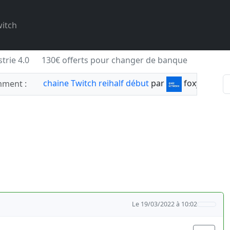
itch
trie 4.0
130€ offerts pour changer de banque
chaine Twitch reihalf début
par
foxylabnyy
ment :
Le 19/03/2022 à 10:02