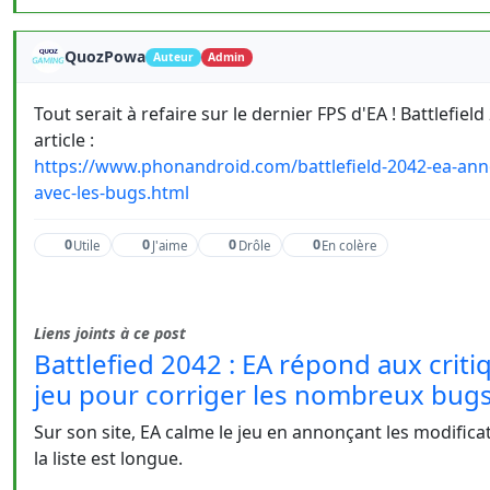
QuozPowa
Auteur
Admin
Tout serait à refaire sur le dernier FPS d'EA ! Battlefie
article :
https://www.phonandroid.com/battlefield-2042-ea-ann
avec-les-bugs.html
0
0
0
0
Utile
J'aime
Drôle
En colère
Liens joints à ce post
Battlefied 2042 : EA répond aux crit
jeu pour corriger les nombreux bug
Sur son site, EA calme le jeu en annonçant les modificat
la liste est longue.