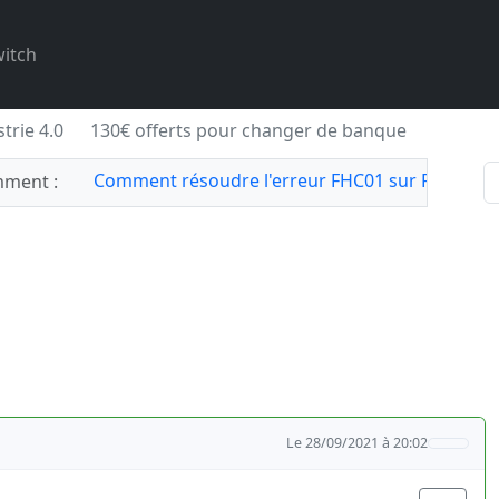
itch
trie 4.0
130€ offerts pour changer de banque
Comment résoudre l'erreur FHC01 sur Forza Hor
ment :
Le 28/09/2021 à 20:02