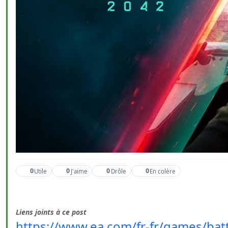
0
0
0
0
Utile
J'aime
Drôle
En colère
Liens joints à ce post
https://www.ea.com/fr-fr/games/batt