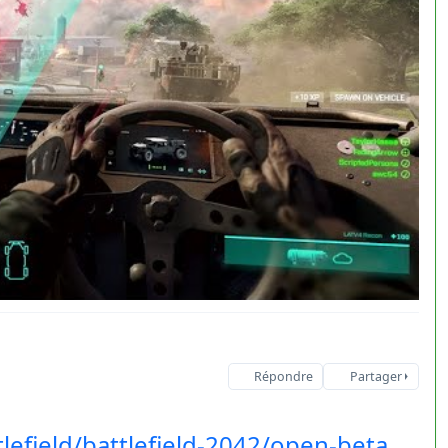
Répondre
Partager
lefield/battlefield-2042/open-beta