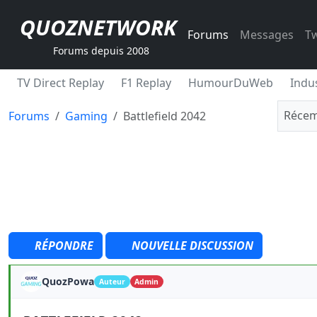
QUOZNETWORK
Forums
Messages
Tw
Forums depuis 2008
TV Direct Replay
F1 Replay
HumourDuWeb
Indus
Récem
Forums
Gaming
Battlefield 2042
RÉPONDRE
NOUVELLE DISCUSSION
QuozPowa
Auteur
Admin