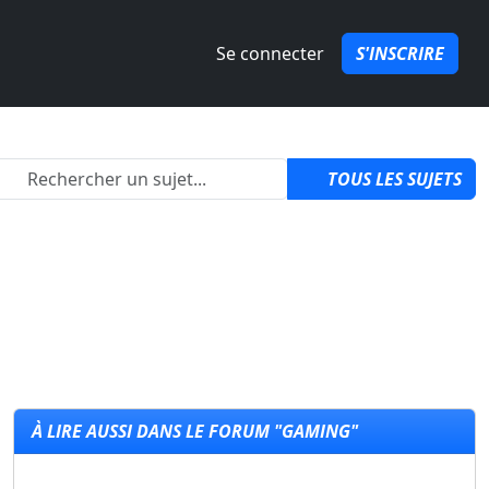
Se connecter
S'INSCRIRE
izon 6 ?
par
QuozPowa
1
TOUS LES SUJETS
À LIRE AUSSI DANS LE FORUM "GAMING"