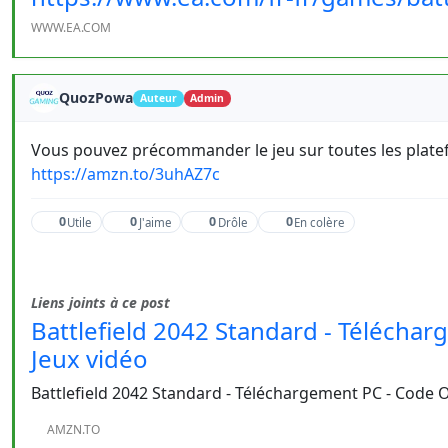
WWW.EA.COM
QuozPowa
Auteur
Admin
Vous pouvez précommander le jeu sur toutes les platefo
https://amzn.to/3uhAZ7c
0
0
0
0
Utile
J'aime
Drôle
En colère
Liens joints à ce post
Battlefield 2042 Standard - Téléchar
Jeux vidéo
Battlefield 2042 Standard - Téléchargement PC - Code O
AMZN.TO