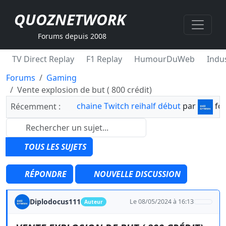
QUOZNETWORK
Forums depuis 2008
TV Direct Replay
F1 Replay
HumourDuWeb
Indus
Forums
Gaming
Vente explosion de but ( 800 crédit)
chaine Twitch reihalf début
par
fo
Récemment :
TOUS LES SUJETS
RÉPONDRE
NOUVELLE DISCUSSION
Diplodocus111
Le 08/05/2024 à 16:13
Auteur