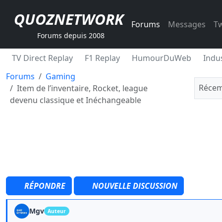
QUOZNETWORK
Forums
Messages
Tw
Forums depuis 2008
TV Direct Replay
F1 Replay
HumourDuWeb
Indus
Forums
Gaming
Récem
Item de l’inventaire, Rocket, league
devenu classique et Inéchangeable
RÉPONDRE
NOUVELLE DISCUSSION
Mgv
Auteur