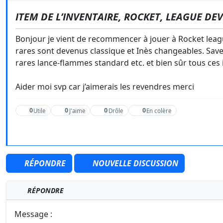
ITEM DE L’INVENTAIRE, ROCKET, LEAGUE D
Bonjour je vient de recommencer à jouer à Rocket leag
rares sont devenus classique et Inès changeables. Savez-
rares lance-flammes standard etc. et bien sûr tous ces 
Aider moi svp car j’aimerais les revendres merci
0
0
0
0
Utile
J'aime
Drôle
En colère
RÉPONDRE
NOUVELLE DISCUSSION
RÉPONDRE
Message :