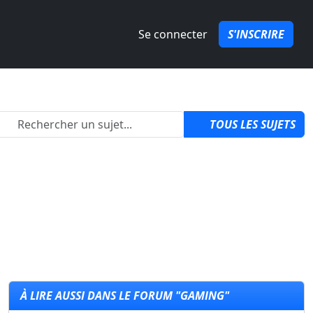
Se connecter
S'INSCRIRE
izon 6 ?
par
QuozPowa
1
TOUS LES SUJETS
À LIRE AUSSI DANS LE FORUM "GAMING"