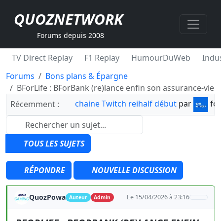
QUOZNETWORK
Forums depuis 2008
TV Direct Replay
F1 Replay
HumourDuWeb
Indus
Forums
Bons plans & Épargne
BForLife : BForBank (re)lance enfin son assurance-vie
chaine Twitch reihalf début
par
fo
Récemment :
TOUS LES SUJETS
RÉPONDRE
NOUVELLE DISCUSSION
QuozPowa
Le 15/04/2026 à 23:16
Auteur
Admin