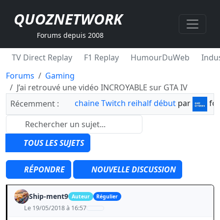
QUOZNETWORK
Forums depuis 2008
TV Direct Replay
F1 Replay
HumourDuWeb
Indus
Forums
Gaming
J’ai retrouvé une vidéo INCROYABLE sur GTA IV
chaine Twitch reihalf début
par
fo
Récemment :
TOUS LES SUJETS
RÉPONDRE
NOUVELLE DISCUSSION
Ship-ment9
Auteur
Régulier
Le 19/05/2018 à 16:57