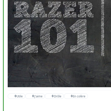
0
0
0
0
Utile
J'aime
Drôle
En colère