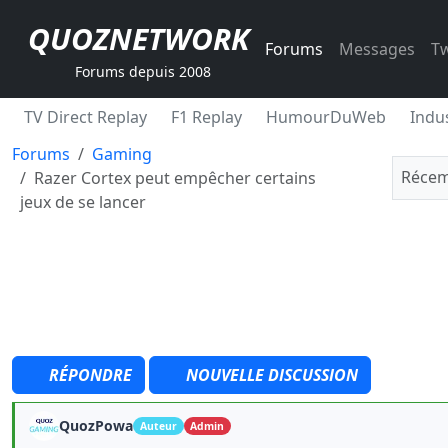
QUOZNETWORK
Forums
Messages
Tw
Forums depuis 2008
TV Direct Replay
F1 Replay
HumourDuWeb
Indus
Forums
Gaming
Récem
Razer Cortex peut empêcher certains
jeux de se lancer
RÉPONDRE
NOUVELLE DISCUSSION
QuozPowa
Auteur
Admin