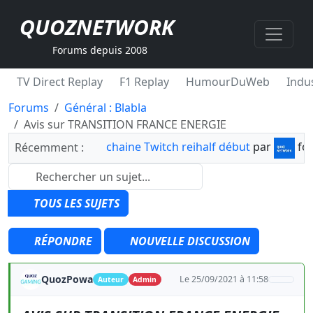
QUOZNETWORK
Forums depuis 2008
TV Direct Replay
F1 Replay
HumourDuWeb
Indus
Forums
Général : Blabla
Avis sur TRANSITION FRANCE ENERGIE
chaine Twitch reihalf début
par
fo
Récemment :
TOUS LES SUJETS
RÉPONDRE
NOUVELLE DISCUSSION
QuozPowa
Le 25/09/2021 à 11:58
Auteur
Admin