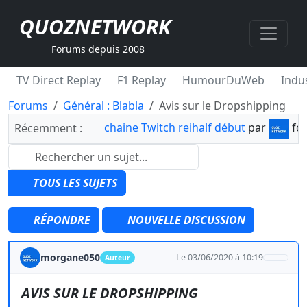
QUOZNETWORK
Forums depuis 2008
TV Direct Replay
F1 Replay
HumourDuWeb
Indus
Forums
Général : Blabla
Avis sur le Dropshipping
chaine Twitch reihalf début
par
fo
Récemment :
TOUS LES SUJETS
RÉPONDRE
NOUVELLE DISCUSSION
morgane050
Le 03/06/2020 à 10:19
Auteur
AVIS SUR LE DROPSHIPPING