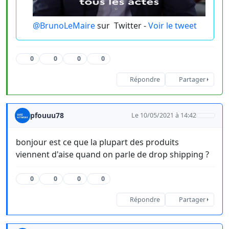
@BrunoLeMaire
sur
Twitter -
Voir le tweet
0
0
0
0
Répondre
Partager
pfouuu78
Le 10/05/2021 à 14:42
bonjour est ce que la plupart des produits
viennent d'aise quand on parle de drop shipping ?
0
0
0
0
Répondre
Partager