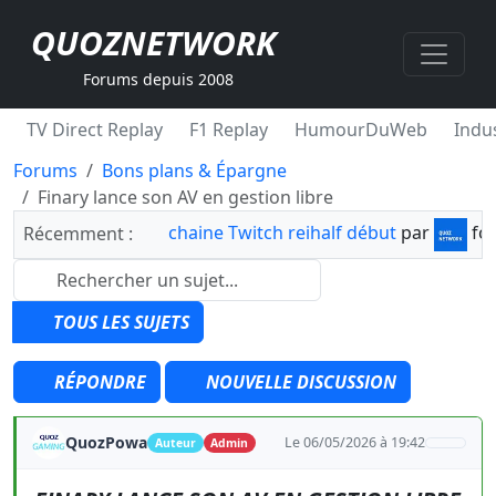
QUOZNETWORK
Forums depuis 2008
TV Direct Replay
F1 Replay
HumourDuWeb
Indus
Forums
Bons plans & Épargne
Finary lance son AV en gestion libre
chaine Twitch reihalf début
par
fo
Récemment :
TOUS LES SUJETS
RÉPONDRE
NOUVELLE DISCUSSION
QuozPowa
Le 06/05/2026 à 19:42
Auteur
Admin