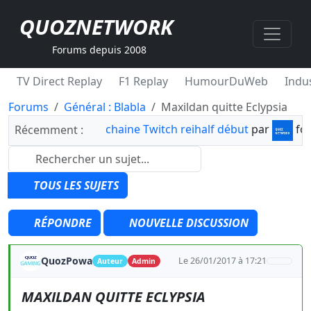
QUOZNETWORK
Forums depuis 2008
TV Direct Replay
F1 Replay
HumourDuWeb
Indus
Forums
Général : Blabla
Maxildan quitte Eclypsia
chaine Twitch reihalf début
par
fo
Récemment :
TOUS LES SUJETS
RÉPONDRE
NOUVELLE DISCUSSION
QuozPowa
Le 26/01/2017 à 17:21
Auteur
Admin
MAXILDAN QUITTE ECLYPSIA