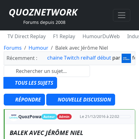
QUOZNETWORK
Forums depuis 2008
TV Direct Replay
F1 Replay
HumourDuWeb
Indus
Forums
Humour
Balek avec Jérôme Niel
chaine Twitch reihalf début
par
fo
Récemment :
TOUS LES SUJETS
RÉPONDRE
NOUVELLE DISCUSSION
QuozPowa
Le 21/12/2016 à 22:02
Auteur
Admin
BALEK AVEC JÉRÔME NIEL