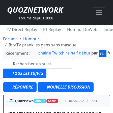
QUOZNETWORK
Forums depuis 2008
TV Direct Replay
F1 Replay
HumourDuWeb
Indus
Forums
Humour
IbraTV prank les gens sans masque
chaine Twitch reihalf début
par
fo
Récemment :
TOUS LES SUJETS
RÉPONDRE
NOUVELLE DISCUSSION
QuozPowa
Le 06/07/2021 à 19:23
Auteur
Admin