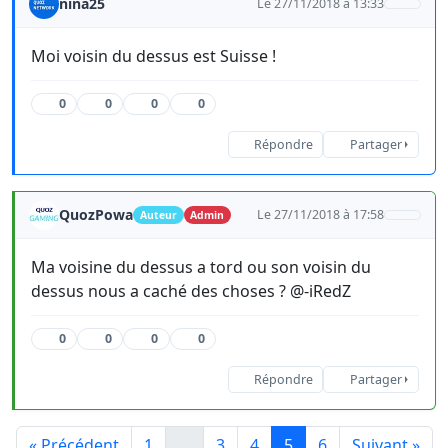
nina25
Le 27/11/2018 à 13:33
Moi voisin du dessus est Suisse !
0
0
0
0
Répondre
Partager
QuozPowa
Le 27/11/2018 à 17:58
Auteur
Admin
Ma voisine du dessus a tord ou son voisin du
dessus nous a caché des choses ? @-iRedZ
0
0
0
0
Répondre
Partager
« Précédent
1
…
3
4
5
6
Suivant »