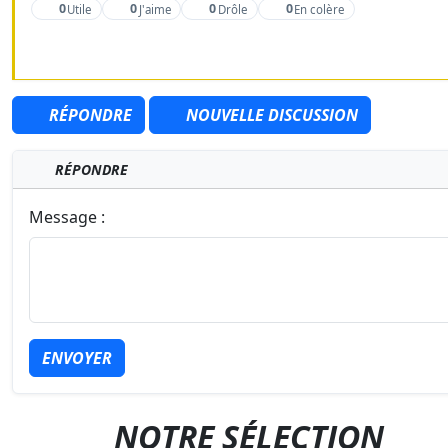
0
0
0
0
Utile
J'aime
Drôle
En colère
RÉPONDRE
NOUVELLE DISCUSSION
RÉPONDRE
Message :
ENVOYER
NOTRE SÉLECTION