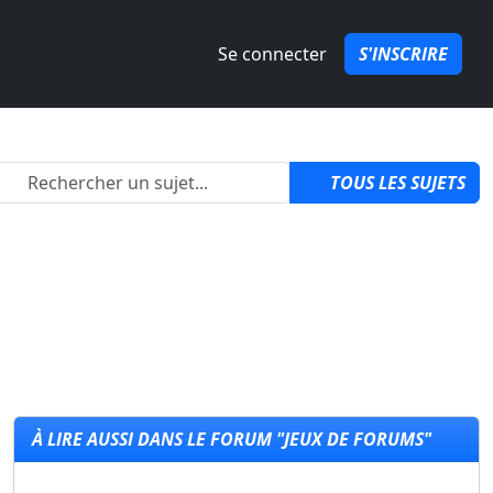
Se connecter
S'INSCRIRE
izon 6 ?
par
QuozPowa
1
TOUS LES SUJETS
À LIRE AUSSI DANS LE FORUM "JEUX DE FORUMS"