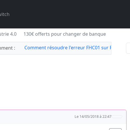
itch
trie 4.0
130€ offerts pour changer de banque
Comment résoudre l'erreur FHC01 sur Forza Hor
ment :
Le 14/05/2018 à 22:47