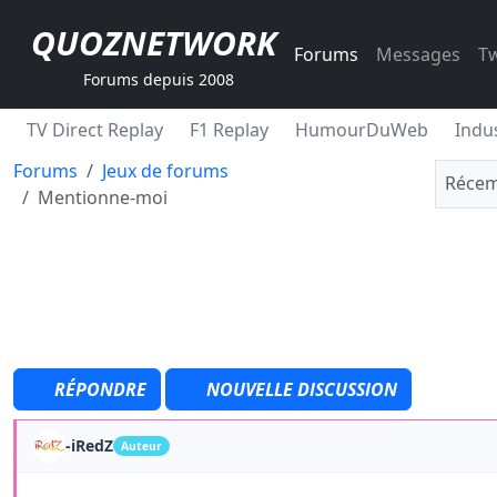
QUOZNETWORK
Forums
Messages
Tw
Forums depuis 2008
TV Direct Replay
F1 Replay
HumourDuWeb
Indus
Forums
Jeux de forums
Récem
Mentionne-moi
RÉPONDRE
NOUVELLE DISCUSSION
-iRedZ
Auteur