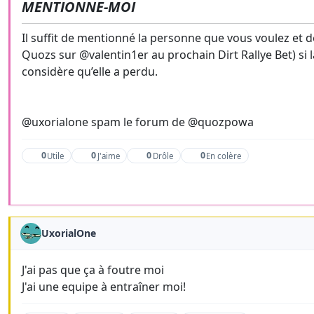
MENTIONNE-MOI
Il suffit de mentionné la personne que vous voulez et de
Quozs sur @valentin1er au prochain Dirt Rallye Bet) si
considère qu’elle a perdu.
@uxorialone spam le forum de @quozpowa
0
0
0
0
Utile
J'aime
Drôle
En colère
UxorialOne
J'ai pas que ça à foutre moi
J'ai une equipe à entraîner moi!