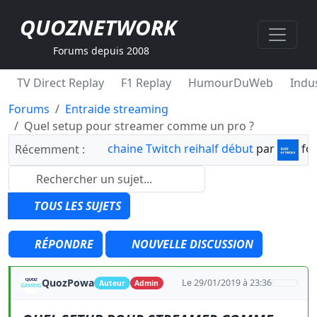
QUOZNETWORK
Forums depuis 2008
TV Direct Replay
F1 Replay
HumourDuWeb
Indus
Forums
Entraide streaming
Quel setup pour streamer comme un pro ?
chaine Twitch reihalf début
par
fo
Récemment :
TOUS LES SUJETS
RÉPONDRE
NOUVELLE DISCUSSION
QuozPowa
Le 29/01/2019 à 23:36
Auteur
Admin