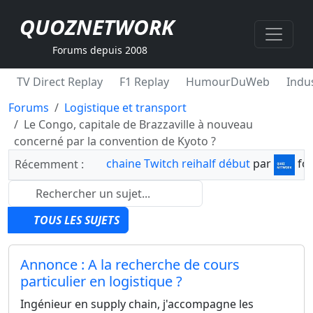
QUOZNETWORK
Forums depuis 2008
TV Direct Replay
F1 Replay
HumourDuWeb
Indus
Forums
Logistique et transport
Le Congo, capitale de Brazzaville à nouveau
concerné par la convention de Kyoto ?
chaine Twitch reihalf début
par
fo
Récemment :
TOUS LES SUJETS
Annonce : A la recherche de cours
particulier en logistique ?
Ingénieur en supply chain, j'accompagne les