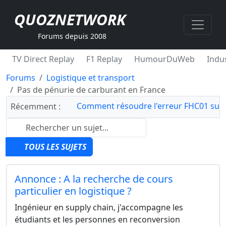
QUOZNETWORK
Forums depuis 2008
TV Direct Replay
F1 Replay
HumourDuWeb
Indus
Forums
Logistique et transport
Pas de pénurie de carburant en France
Comment résoudre l'erreur FHC01 sur 
Récemment :
TOUS LES SUJETS
Annonce : A la recherche de cours
particulier en logistique ?
Ingénieur en supply chain, j'accompagne les
étudiants et les personnes en reconversion