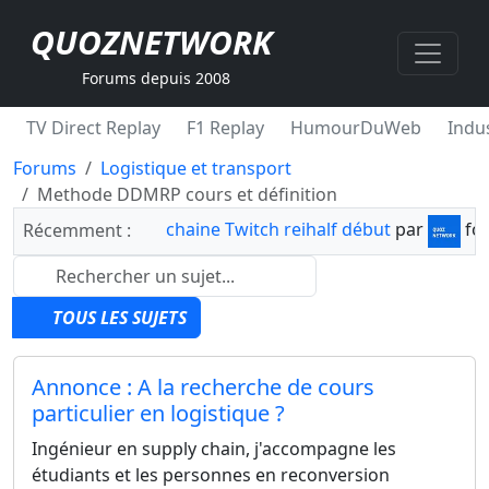
QUOZNETWORK
Forums depuis 2008
TV Direct Replay
F1 Replay
HumourDuWeb
Indus
Forums
Logistique et transport
Methode DDMRP cours et définition
chaine Twitch reihalf début
par
fo
Récemment :
TOUS LES SUJETS
Annonce : A la recherche de cours
particulier en logistique ?
Ingénieur en supply chain, j'accompagne les
étudiants et les personnes en reconversion