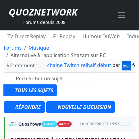
QUOZNETWORK
Forums depuis 2008
TV Direct Replay
F1 Replay
HumourDuWeb
Indus
Forums
Musique
Alternative à l'application Shazam sur PC
chaine Twitch reihalf début
par
fo
Récemment :
TOUS LES SUJETS
RÉPONDRE
NOUVELLE DISCUSSION
QuozPowa
Le 10/03/2020 à 18:53
Auteur
Admin