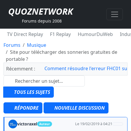
QUOZNETWORK
Forums depuis 2008
TV Direct Replay
F1 Replay
HumourDuWeb
Indus
Forums
Musique
Site pour télécharger des sonneries gratuites de
portable ?
Comment résoudre l'erreur FHC01 sur 
Récemment :
TOUS LES SUJETS
RÉPONDRE
NOUVELLE DISCUSSION
victoraxel
Le 19/02/2019 à 04:21
Auteur