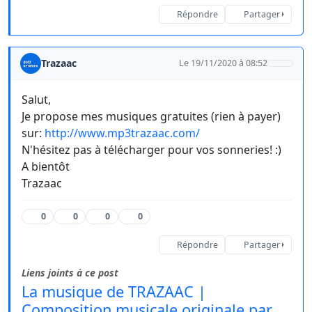
Répondre
Partager
Trazaac
Le 19/11/2020 à 08:52
Salut,
Je propose mes musiques gratuites (rien à payer)
sur:
http://www.mp3trazaac.com/
N'hésitez pas à télécharger pour vos sonneries! :)
A bientôt
Trazaac
0
0
0
0
Répondre
Partager
Liens joints à ce post
La musique de TRAZAAC |
Composition musicale originale par