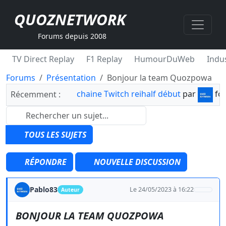
QUOZNETWORK
Forums depuis 2008
TV Direct Replay
F1 Replay
HumourDuWeb
Indus
Forums
Présentation
Bonjour la team Quozpowa
chaine Twitch reihalf début
par
fo
Récemment :
TOUS LES SUJETS
RÉPONDRE
NOUVELLE DISCUSSION
Pablo83
Le 24/05/2023 à 16:22
Auteur
BONJOUR LA TEAM QUOZPOWA