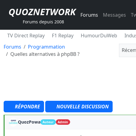
QUOZNETWORK
Forums
Messages
Tw
Forums depuis 2008
TV Direct Replay
F1 Replay
HumourDuWeb
Indus
Forums
Programmation
Récem
Quelles alternatives à phpBB ?
RÉPONDRE
NOUVELLE DISCUSSION
QuozPowa
Auteur
Admin