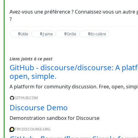
Avez-vous une préférence ? Connaissez-vous un autre p
?
0
0
0
0
Utile
J'aime
Drôle
En colère
Liens joints à ce post
GitHub - discourse/discourse: A plat
open, simple.
A platform for community discussion. Free, open, simpl
GITHUB.COM
Discourse Demo
Demonstration sandbox for Discourse
TRY.DISCOURSE.ORG