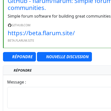
GitHub - flarum/flarum: Simple forum
communities.
Simple forum software for building great communities.
GITHUB.COM
https://beta.flarum.site/
BETA.FLARUM.SITE
RÉPONDRE
NOUVELLE DISCUSSION
RÉPONDRE
Message :