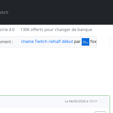
itch
trie 4.0
130€ offerts pour changer de banque
chaine Twitch reihalf début
par
foxylabnyy
ment :
Le 06/05/2020 à 15:17