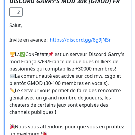
DISCORD GARRY'S MOD 30K [GMOD] FR
2
Salut,
Invite en avance :
https://discord.gg/8g9JNSr
Lᴀ
CᴏɴFʀᴇ́ʀɪᴇ
est un serveur Discord Garry's
mod Français/FR/France de quelques milliers de
passionnés qui comptabilise +30000 membres!
La communauté est active sur cod mw, csgo et
bientôt GMOD (30-100 membres en vocals),
Le serveur vous permet de faire des rencontre
génial avec un grand nombre de joueurs, les
cheaters de certains jeux sont expulsés des
channels publiques !
Nous vous attendons pour que vous en profitez
un maximum !