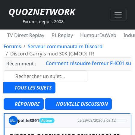
QUOZNETWORK
Forums depuis 2008
TV Direct Replay
F1 Replay
HumourDuWeb
Indus
Forums
Serveur communautaire Discord
Discord Garry's mod 30K [GMOD] FR
Comment résoudre l'erreur FHC01 sur 
Récemment :
TOUS LES SUJETS
RÉPONDRE
NOUVELLE DISCUSSION
polife3891
Le 29/03/2020 à 03:12
Auteur