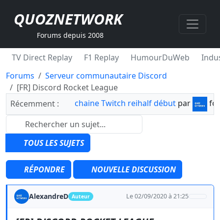
QUOZNETWORK
Forums depuis 2008
TV Direct Replay
F1 Replay
HumourDuWeb
Indus
Forums
Serveur communautaire Discord
[FR] Discord Rocket League
chaine Twitch reihalf début
par
fo
Récemment :
TOUS LES SUJETS
RÉPONDRE
NOUVELLE DISCUSSION
AlexandreD
Le 02/09/2020 à 21:25
Auteur