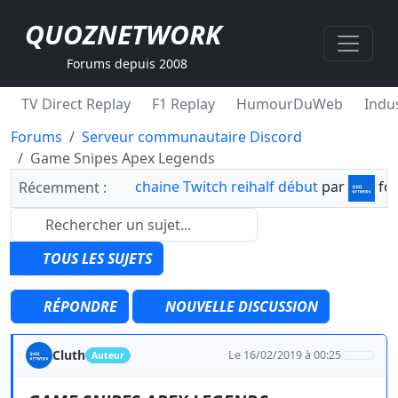
QUOZNETWORK
Forums depuis 2008
TV Direct Replay
F1 Replay
HumourDuWeb
Indus
Forums
Serveur communautaire Discord
Game Snipes Apex Legends
chaine Twitch reihalf début
par
fo
Récemment :
TOUS LES SUJETS
RÉPONDRE
NOUVELLE DISCUSSION
Cluth
Le 16/02/2019 à 00:25
Auteur