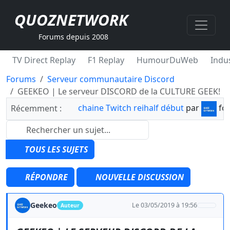
QUOZNETWORK
Forums depuis 2008
TV Direct Replay
F1 Replay
HumourDuWeb
Indus
Forums
Serveur communautaire Discord
GEEKEO | Le serveur DISCORD de la CULTURE GEEK!
chaine Twitch reihalf début
par
fo
Récemment :
TOUS LES SUJETS
RÉPONDRE
NOUVELLE DISCUSSION
Geekeo
Le 03/05/2019 à 19:56
Auteur