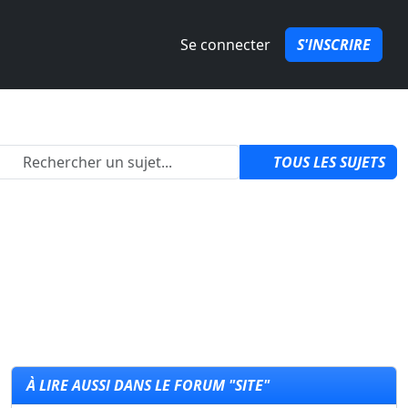
Se connecter
S'INSCRIRE
izon 6 ?
par
QuozPowa
1
TOUS LES SUJETS
À LIRE AUSSI DANS LE FORUM "SITE"