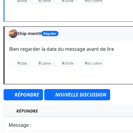
0
0
0
0
Utile
J'aime
Drôle
En colère
Ship-ment9
Régulier
Bien regarder la date du message avant de lire
0
0
0
0
Utile
J'aime
Drôle
En colère
RÉPONDRE
NOUVELLE DISCUSSION
RÉPONDRE
Message :