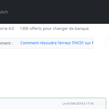
itch
trie 4.0
130€ offerts pour changer de banque
Comment résoudre l'erreur FHC01 sur Forza Hor
ment :
Le 01/04/2019 à 17:16