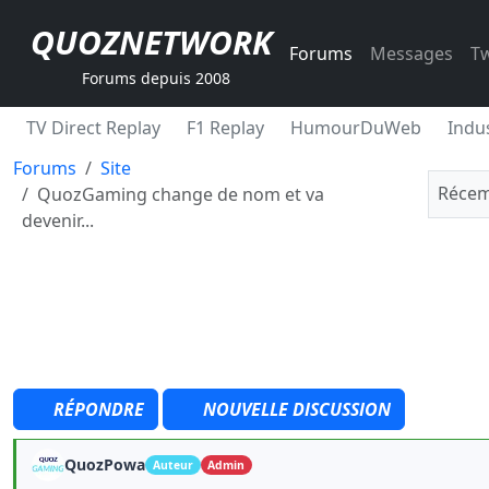
QUOZNETWORK
Forums
Messages
Tw
Forums depuis 2008
TV Direct Replay
F1 Replay
HumourDuWeb
Indus
Forums
Site
Récem
QuozGaming change de nom et va
devenir...
RÉPONDRE
NOUVELLE DISCUSSION
QuozPowa
Auteur
Admin