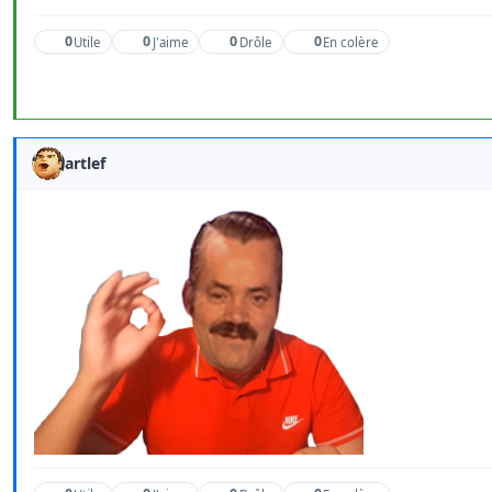
0
0
0
0
Utile
J'aime
Drôle
En colère
artlef