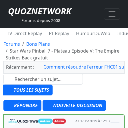
QUOZNETWORK
Forums depuis 2008
TV Direct Replay
F1 Replay
HumourDuWeb
Indus
Forums
Bons Plans
Star Wars Pinball 7 - Plateau Episode V: The Empire
Strikes Back gratuit
Comment résoudre l'erreur FHC01 sur 
Récemment :
TOUS LES SUJETS
RÉPONDRE
NOUVELLE DISCUSSION
QuozPowa
Le 01/05/2019 à 12:13
Auteur
Admin