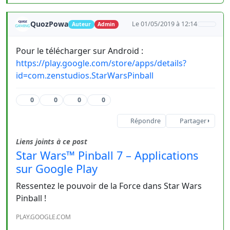
QuozPowa
Le 01/05/2019 à 12:14
Auteur
Admin
Pour le télécharger sur Android :
https://play.google.com/store/apps/details?
id=com.zenstudios.StarWarsPinball
0
0
0
0
Répondre
Partager
Liens joints à ce post
Star Wars™ Pinball 7 – Applications
sur Google Play
Ressentez le pouvoir de la Force dans Star Wars
Pinball !
PLAY.GOOGLE.COM