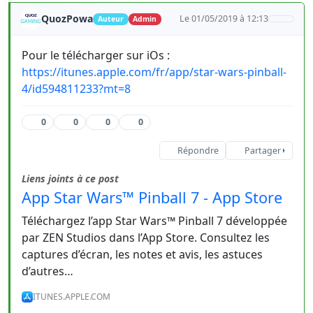
QuozPowa
Le 01/05/2019 à 12:13
Auteur
Admin
Pour le télécharger sur iOs :
https://itunes.apple.com/fr/app/star-wars-pinball-
4/id594811233?mt=8
0
0
0
0
Répondre
Partager
Liens joints à ce post
App Star Wars™ Pinball 7 - App Store
Téléchargez l’app Star Wars™ Pinball 7 développée
par ZEN Studios dans l’App Store. Consultez les
captures d’écran, les notes et avis, les astuces
d’autres…
ITUNES.APPLE.COM