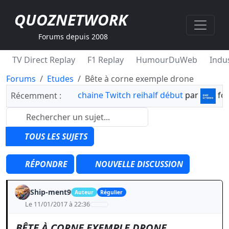
QUOZNETWORK
Forums depuis 2008
TV Direct Replay
F1 Replay
HumourDuWeb
Indus
Forums
Etudes
Bête à corne exemple drone
chaine Twitch reihalf début
par
fo
Récemment :
TOUS LES SUJETS
RÉPONDRE
NOUVELLE DISCUSSION
Ship-ment9
Auteur
Régulier
Le 11/01/2017 à 22:36
BÊTE À CORNE EXEMPLE DRONE